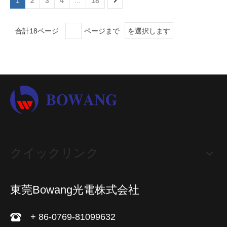
1
2
3
4
...
18
合計18ページ
ページまで
を選択します
クイックリンク
東莞Bowang光電株式会社
+ 86-0769-81099632