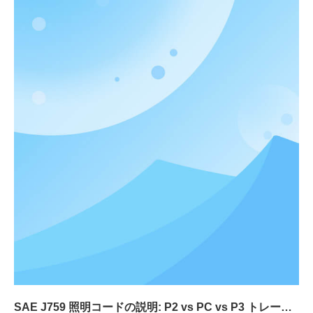
SAE J759 照明コードの説明: P2 vs PC vs P3 トレーラー ライト & FMVSS-108 準拠